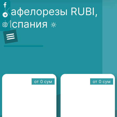
Кафелорезы RUBI,
Испания
от 0 cум
от 0 cум