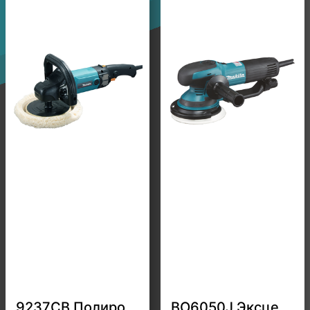
9237CB Полировальная машина Makita 180мм
BO6050J Эксцентриковая шлифовальная машина 150мм