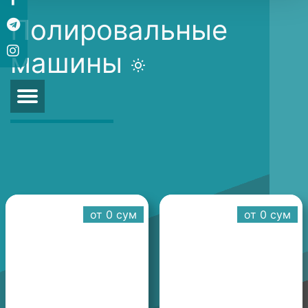
Полировальные
машины
от 0 cум
от 0 cум