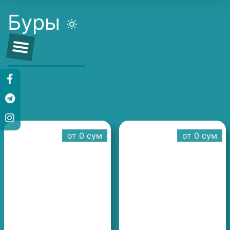
Буры
от 0 cум
от 0 cум