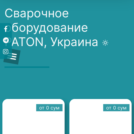
Сварочное
оборудование
PATON, Украина
от 0 cум
от 0 cум