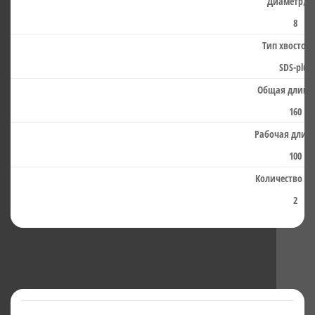
Диаметр, м
8
Тип хвостов
SDS-plus
Общая длина,
160
Рабочая длина
100
Количество гр
2