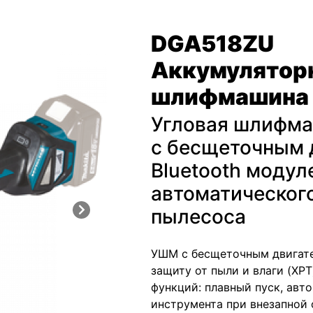
DGA518ZU
Аккумуляторн
шлифмашина 
Угловая шлифма
с бесщеточным 
Bluetooth модул
автоматического
пылесоса
УШМ с бесщеточным двигат
защиту от пыли и влаги (XP
функций: плавный пуск, авт
инструмента при внезапной 