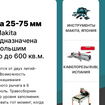
а 25-75 мм
ИНСТРУМЕНТЫ
MAKITA, ЯПОНИЯ
akita
дназначена
ебольшим
 до 600 кв.м.
КАФЕЛОРЕЗЫ RUBI,
тся от двух литий-
ИСПАНИЯ
. Возможность
скашивания
ого рычага в 6
роль. Травосборник
р уровня заполнения.
ать тот момент, когда