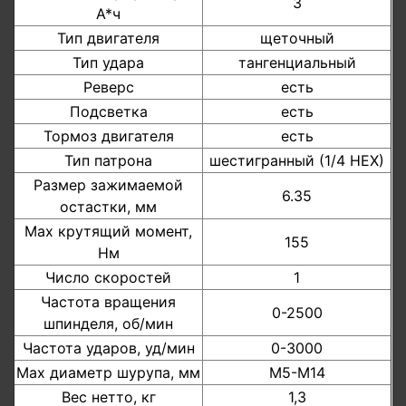
3
А*ч
Тип двигателя
щеточный
Тип удара
тангенциальный
Реверс
есть
Подсветка
есть
Тормоз двигателя
есть
Тип патрона
шестигранный (1/4 НЕХ)
Размер зажимаемой
6.35
остастки, мм
Мах крутящий момент,
155
Нм
Число скоростей
1
Частота вращения
0-2500
шпинделя, об/мин
Частота ударов, уд/мин
0-3000
Мах диаметр шурупа, мм
М5-М14
Вес нетто, кг
1,3