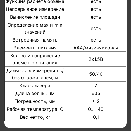
Функция расчета объема
есть
Непрерывное измерение
есть
Вычисление площади
есть
Определение мах и min
есть
значений
Встроенная память
есть
Элементы питания
ААА/мизинчиковая
Кол-во и напряжение
2х1.5В
элементов питания
Дальность измерения с/
50/40
без отражателем, м
Класс лазера
2
Длина волны, нм
635
Погрешность, мм
+-2
Рабочая температура, С
0...+40
Вес нетто, кг
0,1