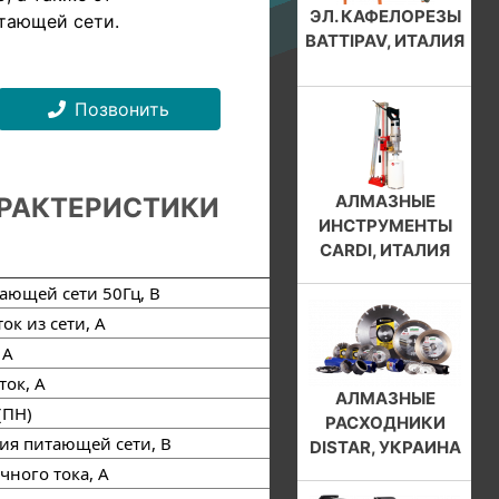
ЭЛ. КАФЕЛОРЕЗЫ
тающей сети.
BATTIPAV, ИТАЛИЯ
Позвонить
АЛМАЗНЫЕ
РАКТЕРИСТИКИ
ИНСТРУМЕНТЫ
CARDI, ИТАЛИЯ
ющей сети 50Гц, В
220
к из сети, А
25…28
 А
200
ок, А
270
АЛМАЗНЫЕ
(ПН)
45%/200А 100%/134A
РАСХОДНИКИ
ия питающей сети, В
160-260
DISTAR, УКРАИНА
ного тока, А
10-200