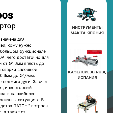
00S
ртор
ИНСТРУМЕНТЫ
MAKITA, ЯПОНИЯ
азначена для
лей, кому нужно
 большом функционале
0А, чего достаточно для
 от Ø1,6мм вплоть до
й сварки сплошной
КАФЕЛОРЕЗЫ RUBI,
0,6мм до Ø1,0мм.
ИСПАНИЯ
о поджига дуги. За счет
к , инверторный
вать на наиболее
зличных ситуациях. В
одства ПАТОН™ встроен
, а также от