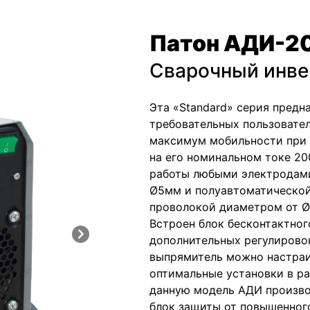
Патон АДИ-2
Сварочный инве
Эта «Standard» серия предн
требовательных пользовате
максимум мобильности при
на его номинальном токе 20
работы любыми электродами
Ø5мм и полуавтоматическо
проволокой диаметром от Ø
Встроен блок бесконтактног
дополнительных регулирово
выпрямитель можно настраи
оптимальные установки в ра
данную модель АДИ произв
блок защиты от повышенного