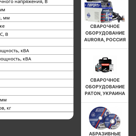
чного напряжения, В
12-28
 мм
1,6-5,0
, мм
0,6-1,0
ке
MMA/TIG/MIG/MAG
СВАРОЧНОЕ
ОБОРУДОВАНИЕ
С, В
12/70
AURORA, РОССИЯ
110
ощность, кВА
5,5…6,1
мощность, кВА
8,0
90
принудительное
СВАРОЧНОЕ
IP21
ОБОРУДОВАНИЕ
–25 … +45ºС
PATON, УКРАИНА
 мм
315 х 110 х 255
в, кг
5,8
АБРАЗИВНЫЕ