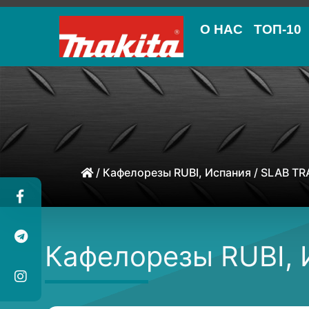
О НАС
ТОП-10
/
Кафелорезы RUBI, Испания
/ SLAB TR
Кафелорезы RUBI,