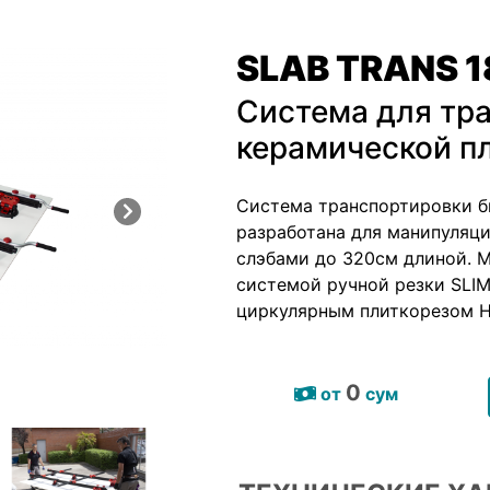
SLAB TRANS 
Система для тр
керамической п
Система транспортировки б
разработана для манипуляц
слэбами до 320см длиной. 
системой ручной резки SLI
циркулярным плиткорезом Н
0
от
сум