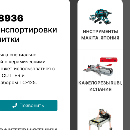
18936
анспортировки
ИНСТРУМЕНТЫ
литки
MAKITA, ЯПОНИЯ
ыла специально
ий с керамическими
Может использоваться с
M CUTTER и
абором TC-125.
КАФЕЛОРЕЗЫ RUBI,
ИСПАНИЯ
Позвонить